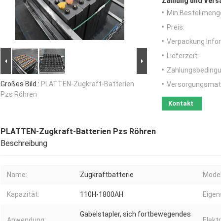
Zahlung und Vers
Min Bestellmeng
Preis:
Verpackung Info
Lieferzeit:
Zahlungsbedingu
Großes Bild :
PLATTEN-Zugkraft-Batterien
Versorgungsmater
Pzs Röhren
Kontakt
PLATTEN-Zugkraft-Batterien Pzs Röhren
Beschreibung
Name:
Zugkraftbatterie
Model
Kapazität:
110H-1800AH
Eigen
Gabelstapler, sich fortbewegendes
Anwendung:
Elektr