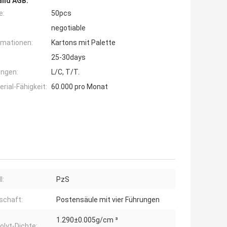
and AGB:
e:
50pcs
negotiable
rmationen:
Kartons mit Palette
25-30days
ngen:
L/C, T/T.
ial-Fähigkeit:
60.000 pro Monat
l:
PzS
schaft:
Postensäule mit vier Führungen
1.290±0.005g/cm ³
olyt-Dichte: