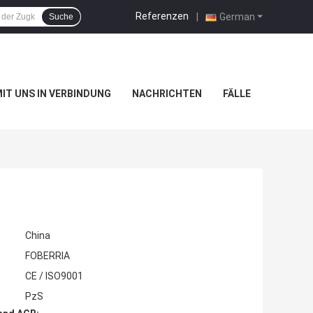
Referenzen
|
German
Suche
MIT UNS IN VERBINDUNG
NACHRICHTEN
FÄLLE
China
FOBERRIA
CE / ISO9001
PzS