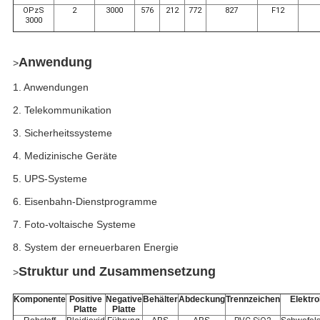
OPzS
2
3000
576
212
772
827
F12
3000
Anwendung
>
1. Anwendungen
2. Telekommunikation
3. Sicherheitssysteme
4. Medizinische Geräte
5. UPS-Systeme
6. Eisenbahn-Dienstprogramme
7. Foto-voltaische Systeme
8. System der erneuerbaren Energie
Struktur und Zusammensetzung
>
Komponente
Positive
Negative
Behälter
Abdeckung
Trennzeichen
Elektro
Platte
Platte