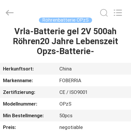
2v
500ah
Fournisseur.
Copyright
©
Röhrenbatterie OPzS
2021
-
2025
Vrla-Batterie gel 2V 500ah
HAUS
acid-
battery.com.
Röhren20 Jahre Lebenszeit
All
Rights
Reserved.
PRODUKTE
Opzs-Batterie-
Developed
by
ECER
VIDEOS
Herkunftsort:
China
Markenname:
FOBERRIA
ÜBER
Zertifizierung:
CE / ISO9001
UNS
Modellnummer:
OPzS
FABRIK-
Min Bestellmenge:
50pcs
AUSFLUG
Preis:
negotiable