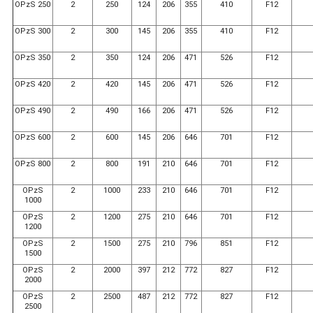
OPzS 250
2
250
124
206
355
410
F12
OPzS 300
2
300
145
206
355
410
F12
OPzS 350
2
350
124
206
471
526
F12
OPzS 420
2
420
145
206
471
526
F12
OPzS 490
2
490
166
206
471
526
F12
OPzS 600
2
600
145
206
646
701
F12
OPzS 800
2
800
191
210
646
701
F12
OPzS
2
1000
233
210
646
701
F12
1000
OPzS
2
1200
275
210
646
701
F12
1200
OPzS
2
1500
275
210
796
851
F12
1500
OPzS
2
2000
397
212
772
827
F12
2000
OPzS
2
2500
487
212
772
827
F12
2500