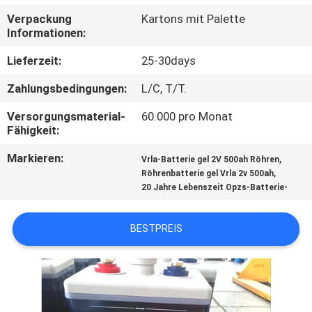
Verpackung
Kartons mit Palette
QUALITÄTSKONTROLLE
Informationen:
Lieferzeit:
25-30days
TRETEN
Zahlungsbedingungen:
L/C, T/T.
SIE
Versorgungsmaterial-
60.000 pro Monat
MIT
Fähigkeit:
UNS
Markieren:
,
Vrla-Batterie gel 2V 500ah Röhren
IN
,
Röhrenbatterie gel Vrla 2v 500ah
20 Jahre Lebenszeit Opzs-Batterie-
VERBINDUNG
BESTPREIS
NACHRICHTEN
FÄLLE