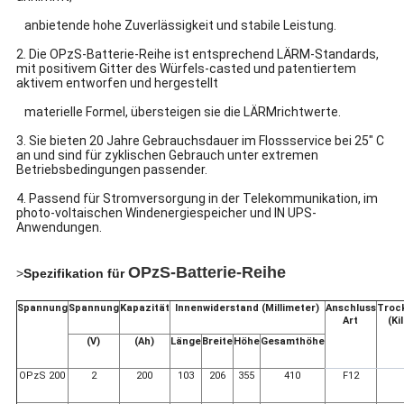
anbietende hohe Zuverlässigkeit und stabile Leistung.
2. Die OPzS-Batterie-Reihe ist entsprechend LÄRM-Standards,
mit positivem Gitter des Würfels-casted und patentiertem
aktivem entworfen und hergestellt
materielle Formel, übersteigen sie die LÄRMrichtwerte.
3. Sie bieten 20 Jahre Gebrauchsdauer im Flossservice bei 25" C
an und sind für zyklischen Gebrauch unter extremen
Betriebsbedingungen passender.
4. Passend für Stromversorgung in der Telekommunikation, im
photo-voltaischen Windenergiespeicher und IN UPS-
Anwendungen.
OPzS-Batterie-Reihe
>
Spezifikation für
Spannung
Spannung
Kapazität
Innenwiderstand (Millimeter)
Anschluss
Troc
Art
(K
(V)
(Ah)
Länge
Breite
Höhe
Gesamthöhe
OPzS 200
2
200
103
206
355
410
F12