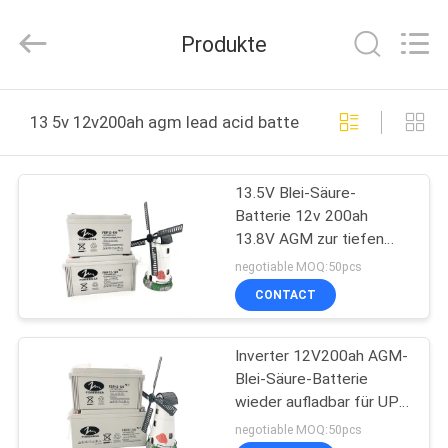
NEW
ENERGY
TECHNOLOGY
Produkte
CO.,LTD..
All
Rights
Reserved.
HAUS
Developed
by
13 5v 12v200ah agm lead acid battery online manufact
ECER
PRODUKTE
13.5V Blei-Säure-
Batterie 12v 200ah
VIDEOS
13.8V AGM zur tiefen
Zyklus-Batterie Agm
negotiable MOQ:50pcs
ÜBER
CONTACT
UNS
Inverter 12V200ah AGM-
Blei-Säure-Batterie
FABRIK-
wieder aufladbar für UPS
AUSFLUG
Solar
negotiable MOQ:50pcs