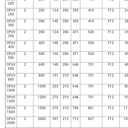
200
OPzV
2
250
124
206
355
410
F12
2
250
OPzV
2
300
145
206
355
410
F12
2
300
OPzV
2
350
124
206
471
526
F12
3
350
OPzV
2
420
145
206
471
526
F12
3
420
OPzV
2
500
166
206
471
526
F12
4
500
OPzV
2
600
145
206
646
701
F12
4
600
OPzV
2
800
191
210
646
701
F12
6
800
OPzV
2
1000
233
210
646
701
F12
8
1000
OPzV
2
1200
275
210
646
701
F12
9
1200
OPzV
2
1500
275
210
796
851
F12
11
1500
OPzV
2
2000
397
212
772
827
F12
15
2000