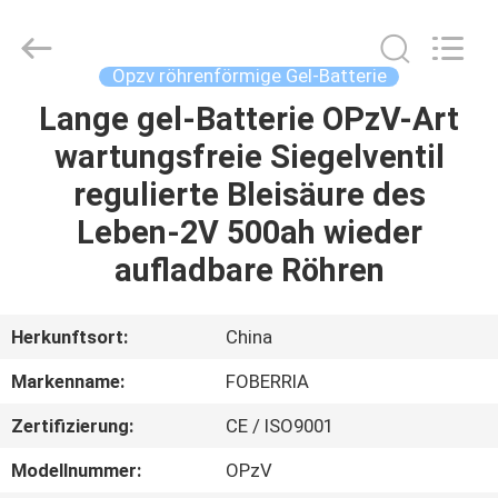
ENERGY
TECHNOLOGY
CO.,LTD..
All
Rights
Opzv röhrenförmige Gel-Batterie
Reserved.
Developed
Lange gel-Batterie OPzV-Art
HAUS
by
ECER
wartungsfreie Siegelventil
PRODUKTE
regulierte Bleisäure des
Leben-2V 500ah wieder
VIDEOS
aufladbare Röhren
ÜBER
Herkunftsort:
China
UNS
Markenname:
FOBERRIA
Zertifizierung:
CE / ISO9001
FABRIK-
AUSFLUG
Modellnummer:
OPzV