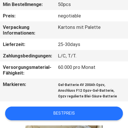
Min Bestellmenge:
50pcs
QUALITÄTSKONTROLLE
Preis:
negotiable
Verpackung
Kartons mit Palette
TRETEN
Informationen:
SIE
Lieferzeit:
25-30days
MIT
Zahlungsbedingungen:
L/C, T/T.
UNS
Versorgungsmaterial-
60.000 pro Monat
IN
Fähigkeit:
VERBINDUNG
Markieren:
,
Gel-Batterie 4V 200Ah Opzv
,
Anschluss F12 Opzv-Gel-Batterie
NACHRICHTEN
Opzv regulierte Blei-Säure-Batterie
BESTPREIS
FÄLLE