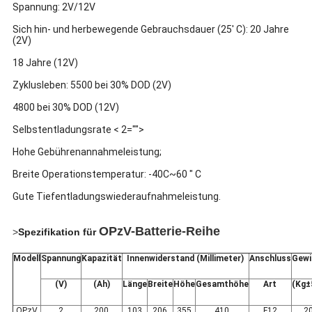
Spannung: 2V/12V
Sich hin- und herbewegende Gebrauchsdauer (25' C): 20 Jahre
(2V)
18 Jahre (12V)
Zyklusleben: 5500 bei 30% DOD (2V)
4800 bei 30% DOD (12V)
Selbstentladungsrate < 2="">
Hohe Gebührenannahmeleistung;
Breite Operationstemperatur: -40C~60 " C
Gute Tiefentladungswiederaufnahmeleistung.
OPzV-Batterie-Reihe
>
Spezifikation für
Modell
Spannung
Kapazität
Innenwiderstand (Millimeter)
Anschluss
Gewi
(V)
(Ah)
Länge
Breite
Höhe
Gesamthöhe
Art
(Kg±
OPzV
2
200
103
206
355
410
F12
2