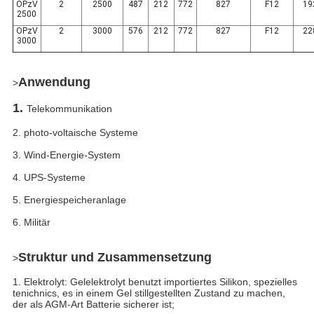
OPzV
2
2500
487
212
772
827
F12
19
2500
OPzV
2
3000
576
212
772
827
F12
22
3000
Anwendung
>
1.
Telekommunikation
2.
photo-voltaische Systeme
3.
Wind-Energie-System
4.
UPS-Systeme
5. Energiespeicheranlage
6. Militär
Struktur und Zusammensetzung
>
1. Elektrolyt: Gelelektrolyt benutzt importiertes Silikon, spezielles
tenichnics, es in einem Gel stillgestellten Zustand zu machen,
der als AGM-Art Batterie sicherer ist;