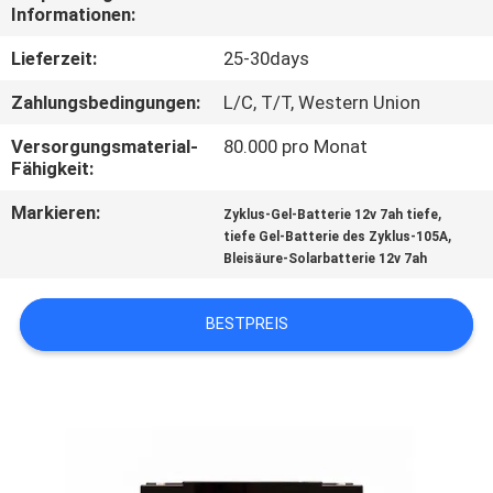
Informationen:
QUALITÄTSKONTROLLE
Lieferzeit:
25-30days
Zahlungsbedingungen:
L/C, T/T, Western Union
TRETEN
Versorgungsmaterial-
80.000 pro Monat
SIE
Fähigkeit:
MIT
Markieren:
,
Zyklus-Gel-Batterie 12v 7ah tiefe
UNS
,
tiefe Gel-Batterie des Zyklus-105A
Bleisäure-Solarbatterie 12v 7ah
IN
VERBINDUNG
BESTPREIS
NACHRICHTEN
FÄLLE