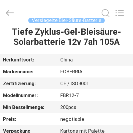
ENERGY
TECHNOLOGY
CO.,LTD..
All
Rights
Versiegelte Blei-Säure-Batterie
Reserved.
Developed
Tiefe Zyklus-Gel-Bleisäure-
HAUS
by
ECER
Solarbatterie 12v 7ah 105A
PRODUKTE
Herkunftsort:
China
VIDEOS
Markenname:
FOBERRIA
Zertifizierung:
CE / ISO9001
ÜBER
Modellnummer:
FBR12-7
UNS
Min Bestellmenge:
200pcs
FABRIK-
Preis:
negotiable
AUSFLUG
Verpackung
Kartons mit Palette