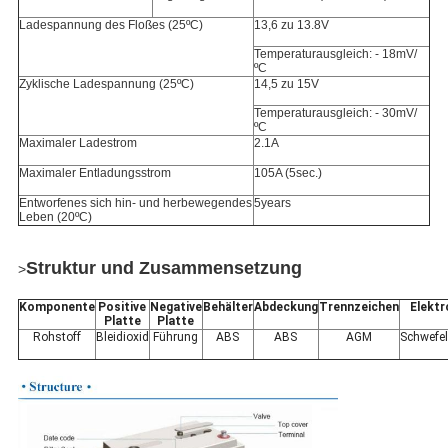
Ladespannung des Floßes (25ºC)
13,6 zu 13.8V
Temperaturausgleich: - 18mV/
ºC
Zyklische Ladespannung (25ºC)
14,5 zu 15V
Temperaturausgleich: - 30mV/
ºC
Maximaler Ladestrom
2.1A
Maximaler Entladungsstrom
105A (5sec.)
Entworfenes sich hin- und herbewegendes
5years
Leben (20ºC)
Struktur und Zusammensetzung
>
Komponente
Positive
Negative
Behälter
Abdeckung
Trennzeichen
Elektr
Platte
Platte
Rohstoff
Bleidioxid
Führung
ABS
ABS
AGM
Schwefe