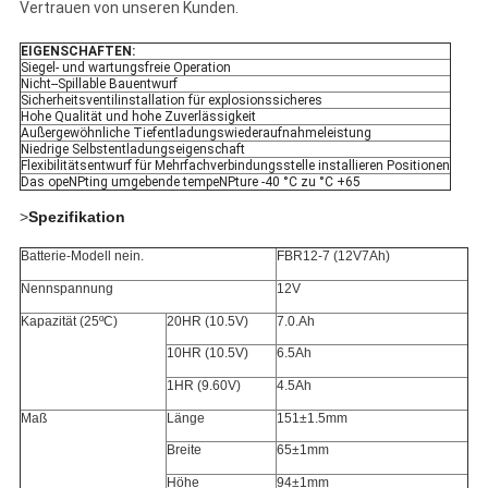
Vertrauen von unseren Kunden.
EIGENSCHAFTEN:
Siegel- und wartungsfreie Operation
Nicht--Spillable Bauentwurf
Sicherheitsventilinstallation für explosionssicheres
Hohe Qualität und hohe Zuverlässigkeit
Außergewöhnliche Tiefentladungswiederaufnahmeleistung
Niedrige Selbstentladungseigenschaft
Flexibilitätsentwurf für Mehrfachverbindungsstelle installieren Positionen
Das opeNPting umgebende tempeNPture -40 °C zu °C +65
>
Spezifikation
Batterie-Modell nein.
FBR12-7 (12V7Ah)
Nennspannung
12V
Kapazität (25ºC)
20HR (10.5V)
7.0.Ah
10HR (10.5V)
6.5Ah
1HR (9.60V)
4.5Ah
Maß
Länge
151±1.5mm
Breite
65±1mm
Höhe
94±1mm