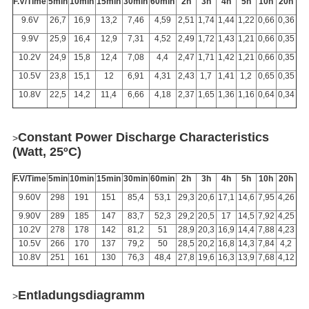
F.V/Time
5min
10min
15min
30min
60min
2h
3h
4h
5h
10h
20h
9.6V
26,7
16,9
13,2
7,46
4,59
2,51
1,74
1,44
1,22
0,66
0,36
9.9V
25,9
16,4
12,9
7,31
4,52
2,49
1,72
1,43
1,21
0,66
0,35
10.2V
24,9
15,8
12,4
7,08
4,4
2,47
1,71
1,42
1,21
0,66
0,35
10.5V
23,8
15,1
12
6,91
4,31
2,43
1,7
1,41
1,2
0,65
0,35
10.8V
22,5
14,2
11,4
6,66
4,18
2,37
1,65
1,36
1,16
0,64
0,34
Constant Power Discharge Characteristics
>
(Watt, 25ºC)
F.V/Time
5min
10min
15min
30min
60min
2h
3h
4h
5h
10h
20h
9.60V
298
191
151
85,4
53,1
29,3
20,6
17,1
14,6
7,95
4,26
9.90V
289
185
147
83,7
52,3
29,2
20,5
17
14,5
7,92
4,25
10.2V
278
178
142
81,2
51
28,9
20,3
16,9
14,4
7,88
4,23
10.5V
266
170
137
79,2
50
28,5
20,2
16,8
14,3
7,84
4,2
10.8V
251
161
130
76,3
48,4
27,8
19,6
16,3
13,9
7,68
4,12
Entladungsdiagramm
>