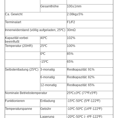
Gesamthöhe
100±1mm
Ca. Gewicht
2.08kg±5%
Terminalart
F1/F2
Innenwiderstand (völlig aufgeladen, 25ºC)
30mΩ
Kapazität vorbei
40ºC
102%
beeinflußt
Temperatur (20HR)
25ºC
100%
0ºC
85%
-15ºC
65%
Selbstentladung (25ºC)
3-monatig
Restkapazität: 91%
6-monatig
Restkapazität: 82%
12-monatig
Restkapazität: 65%
Nominale Betriebstemperatur
25ºC±3ºC (77ºF±5ºF)
Funktionieren
Entladung
-15ºC-50ºC (5ºF-122ºF)
Temperaturspanne
Gebühr
-10ºC-50ºC (14ºF-122ºF)
Lagerung
-20ºC-50ºC (- 4ºF-122ºF)