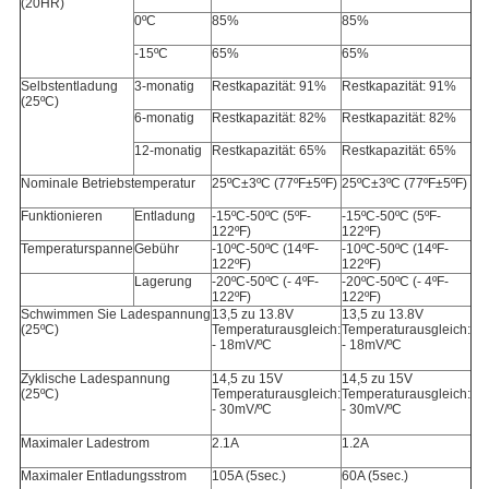
(20HR)
0ºC
85%
85%
-15ºC
65%
65%
Selbstentladung
3-monatig
Restkapazität: 91%
Restkapazität: 91%
(25ºC)
6-monatig
Restkapazität: 82%
Restkapazität: 82%
12-monatig
Restkapazität: 65%
Restkapazität: 65%
Nominale Betriebstemperatur
25ºC±3ºC (77ºF±5ºF)
25ºC±3ºC (77ºF±5ºF)
Funktionieren
Entladung
-15ºC-50ºC (5ºF-
-15ºC-50ºC (5ºF-
122ºF)
122ºF)
Temperaturspanne
Gebühr
-10ºC-50ºC (14ºF-
-10ºC-50ºC (14ºF-
122ºF)
122ºF)
Lagerung
-20ºC-50ºC (- 4ºF-
-20ºC-50ºC (- 4ºF-
122ºF)
122ºF)
Schwimmen Sie Ladespannung
13,5 zu 13.8V
13,5 zu 13.8V
(25ºC)
Temperaturausgleich:
Temperaturausgleich:
- 18mV/ºC
- 18mV/ºC
Zyklische Ladespannung
14,5 zu 15V
14,5 zu 15V
(25ºC)
Temperaturausgleich:
Temperaturausgleich:
- 30mV/ºC
- 30mV/ºC
Maximaler Ladestrom
2.1A
1.2A
Maximaler Entladungsstrom
105A (5sec.)
60A
(5sec.)