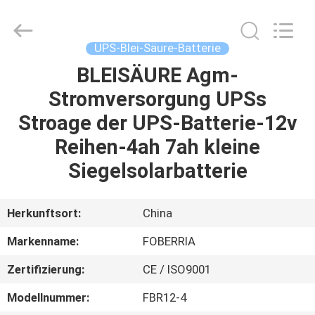
NEW
ENERGY
TECHNOLOGY
CO.,LTD..
All
UPS-Blei-Säure-Batterie
Rights
Reserved.
BLEISÄURE Agm-
HAUS
Developed
by
ECER
Stromversorgung UPSs
PRODUKTE
Stroage der UPS-Batterie-12v
Reihen-4ah 7ah kleine
VIDEOS
Siegelsolarbatterie
ÜBER
Herkunftsort:
China
UNS
Markenname:
FOBERRIA
Zertifizierung:
CE / ISO9001
FABRIK-
AUSFLUG
Modellnummer:
FBR12-4