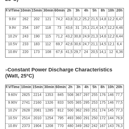
F.V/Time
10min
15min
30min
60min
2h
3h
4h
5h
8h
10h
20h
9.6V
262
202
121
74,2
43,8
31,2
25,2
21,5
14,8
12,2
6,47
9.9V
254
197
118
73
43,6
31
25,1
21,4
14,7
12,2
6,46
10.2V
243
190
115
71,2
43,2
30,8
24,9
21,3
14,6
12,2
6,44
10.5V
233
183
112
69,7
42,6
30,6
24,7
21,1
14,5
12,1
6,4
10.8V
220
173
108
67,6
41,5
29,7
24
20,5
14,1
12
6,36
Constant Power Discharge Characteristics
>
(Watt, 25ºC)
F.V/Time
10min
15min
30min
60min
2h
3h
4h
5h
8h
10h
20h
9.60V
2825
2214
1353
845
508
367
297
255
176
146
77,7
9.90V
2741
2160
1326
833
505
365
295
253
175
146
77,5
10.2V
2628
2081
1285
812
500
362
293
251
174
145
77,3
10.5V
2514
2010
1254
795
493
360
291
250
172
144
76,9
10.8V
2373
1904
1208
770
480
349
282
242
167
143
76,3