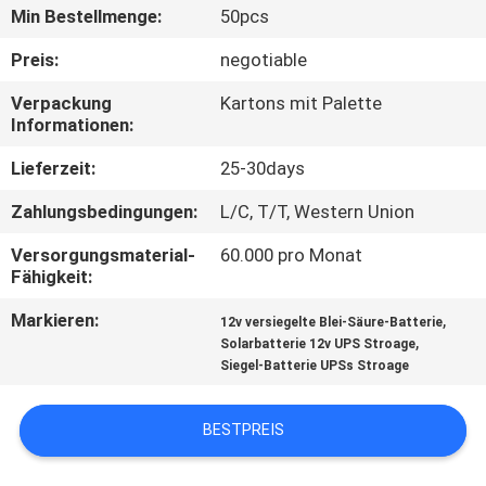
Min Bestellmenge:
50pcs
QUALITÄTSKONTROLLE
Preis:
negotiable
Verpackung
Kartons mit Palette
TRETEN
Informationen:
SIE
Lieferzeit:
25-30days
MIT
Zahlungsbedingungen:
L/C, T/T, Western Union
UNS
Versorgungsmaterial-
60.000 pro Monat
IN
Fähigkeit:
VERBINDUNG
Markieren:
,
12v versiegelte Blei-Säure-Batterie
,
Solarbatterie 12v UPS Stroage
NACHRICHTEN
Siegel-Batterie UPSs Stroage
BESTPREIS
FÄLLE