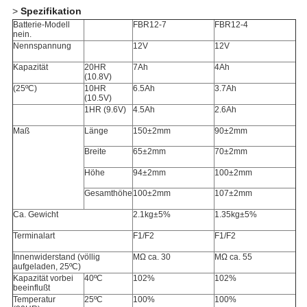
>
Spezifikation
Batterie-Modell
FBR12-7
FBR12-4
nein.
Nennspannung
12V
12V
Kapazität
20HR
7Ah
4Ah
(10.8V)
(25ºC)
10HR
6.5Ah
3.7Ah
(10.5V)
1HR (9.6V)
4.5Ah
2.6Ah
Maß
Länge
150±2mm
90±2mm
Breite
65±2mm
70±2mm
Höhe
94±2mm
100±2mm
Gesamthöhe
100±2mm
107±2mm
Ca. Gewicht
2.1kg±5%
1.35kg±5%
Terminalart
F1/F2
F1/F2
Innenwiderstand
(völlig
MΩ
ca. 30
MΩ
ca. 55
aufgeladen, 25ºC)
Kapazität vorbei
40ºC
102%
102%
beeinflußt
Temperatur
25ºC
100%
100%