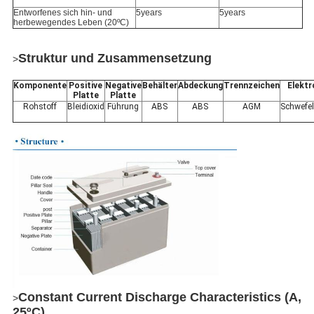
Entworfenes sich hin- und
5years
5years
herbewegendes Leben (20ºC)
Struktur und Zusammensetzung
>
Komponente
Positive
Negative
Behälter
Abdeckung
Trennzeichen
Elektr
Platte
Platte
Rohstoff
Bleidioxid
Führung
ABS
ABS
AGM
Schwefe
Constant Current Discharge Characteristics (A,
>
25ºC)