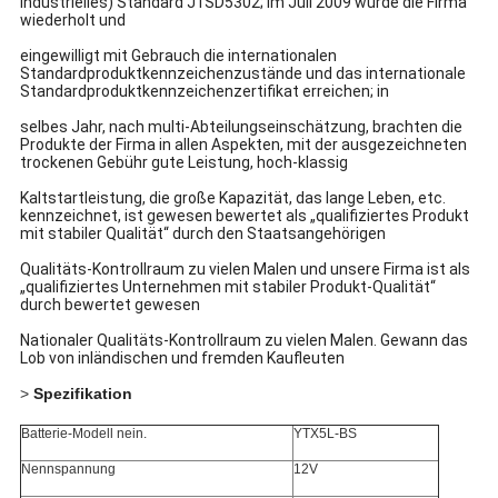
industrielles) Standard J1SD5302; im Juli 2009 wurde die Firma
wiederholt und
eingewilligt mit Gebrauch die internationalen
Standardproduktkennzeichenzustände und das internationale
Standardproduktkennzeichenzertifikat erreichen; in
selbes Jahr, nach multi-Abteilungseinschätzung, brachten die
Produkte der Firma in allen Aspekten, mit der ausgezeichneten
trockenen Gebühr gute Leistung, hoch-klassig
Kaltstartleistung, die große Kapazität, das lange Leben, etc.
kennzeichnet, ist gewesen bewertet als „qualifiziertes Produkt
mit stabiler Qualität“ durch den Staatsangehörigen
Qualitäts-Kontrollraum zu vielen Malen und unsere Firma ist als
„qualifiziertes Unternehmen mit stabiler Produkt-Qualität“
durch bewertet gewesen
Nationaler Qualitäts-Kontrollraum zu vielen Malen. Gewann das
Lob von inländischen und fremden Kaufleuten
>
Spezifikation
Batterie-Modell nein.
YTX5L-BS
Nennspannung
12V