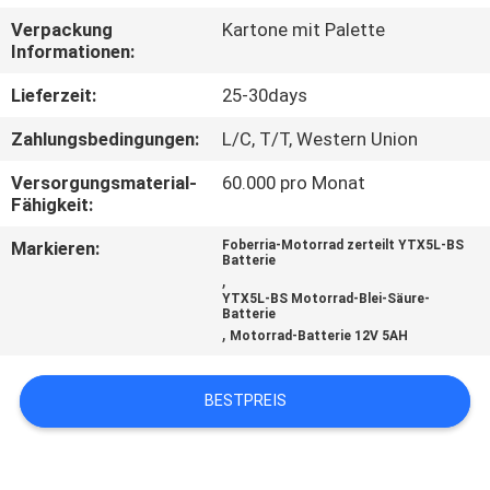
Verpackung
Kartone mit Palette
QUALITÄTSKONTROLLE
Informationen:
Lieferzeit:
25-30days
TRETEN
Zahlungsbedingungen:
L/C, T/T, Western Union
SIE
Versorgungsmaterial-
60.000 pro Monat
MIT
Fähigkeit:
UNS
Markieren:
Foberria-Motorrad zerteilt YTX5L-BS
IN
Batterie
,
VERBINDUNG
YTX5L-BS Motorrad-Blei-Säure-
Batterie
,
Motorrad-Batterie 12V 5AH
NACHRICHTEN
BESTPREIS
FÄLLE