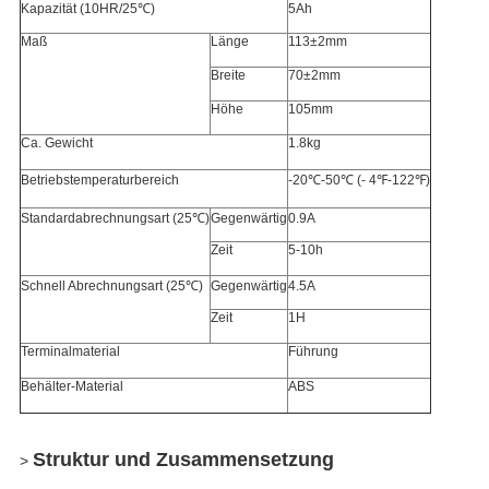
Kapazität (10HR/25℃)
5Ah
Maß
Länge
113±2mm
Breite
70±2mm
Höhe
105mm
Ca. Gewicht
1.8kg
Betriebstemperaturbereich
-20℃-50℃ (- 4℉-122℉)
Standardabrechnungsart (25℃)
Gegenwärtig
0.9A
Zeit
5-10h
Schnell Abrechnungsart (25℃)
Gegenwärtig
4.5A
Zeit
1H
Terminalmaterial
Führung
Behälter-Material
ABS
Struktur und Zusammensetzung
>
Hinterlass eine Nachricht