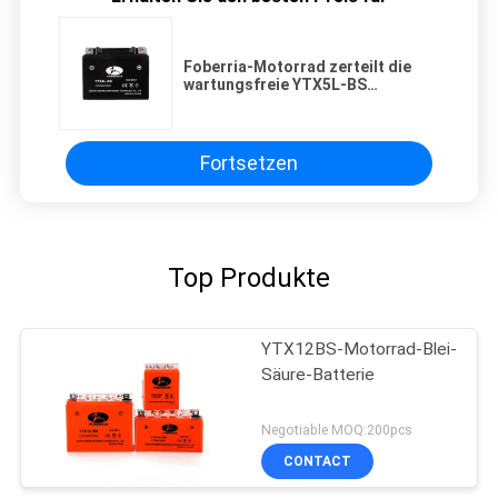
Foberria-Motorrad zerteilt die
wartungsfreie YTX5L-BS
Motorrad-Batterie
Fortsetzen
Top Produkte
YTX12BS-Motorrad-Blei-
Säure-Batterie
Negotiable MOQ:200pcs
CONTACT