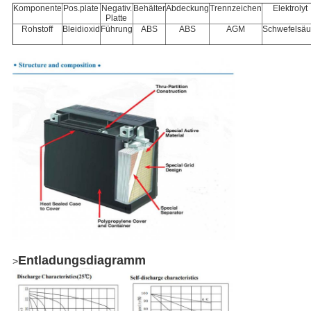
Komponente
Pos.plate
Negativ.
Behälter
Abdeckung
Trennzeichen
Elektrolyt
Wir rufen Sie bald zurück!
Platte
Rohstoff
Bleidioxid
Führung
ABS
ABS
AGM
Schwefelsäu
EINREICHUNGEN
Entladungsdiagramm
>