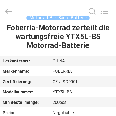
Fournisseur.
Copyright
©
2021
-
Motorrad-Blei-Säure-Batterie
2024
acid-
battery.com.
Foberria-Motorrad zerteilt die
HAUS
All
Rights
wartungsfreie YTX5L-BS
Reserved.
Developed
by
PRODUKTE
Motorrad-Batterie
ECER
VIDEOS
Herkunftsort:
CHINA
Markenname:
FOBERRIA
ÜBER
Zertifizierung:
CE / ISO9001
UNS
Modellnummer:
YTX5L-BS
FABRIK-
Min Bestellmenge:
200pcs
AUSFLUG
Preis:
Negotiable